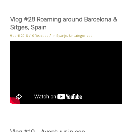
Vlog #28 Roaming around Barcelona &
Sitges, Spain
/
/
9 april 2018
0 Reacties
in
Spanje
,
Uncategorized
Vlog #10 – Avontuur in een