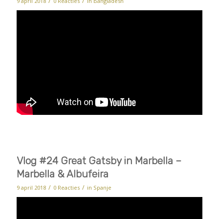
/
/
9 april 2018
0 Reacties
in
Bangladesh
Vlog #24 Great Gatsby in Marbella –
Marbella & Albufeira
/
/
9 april 2018
0 Reacties
in
Spanje