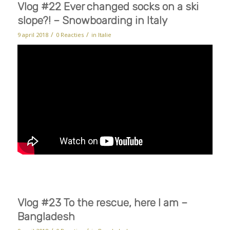
Vlog #22 Ever changed socks on a ski
slope?! – Snowboarding in Italy
/
/
9 april 2018
0 Reacties
in
Italie
Vlog #23 To the rescue, here I am –
Bangladesh