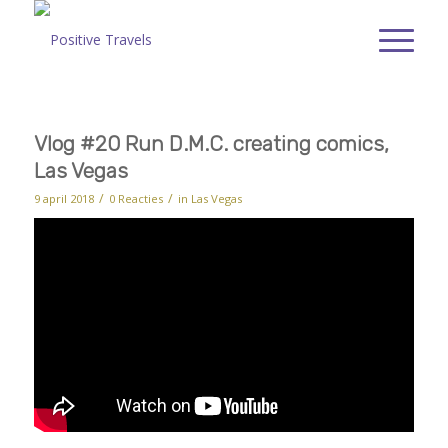
Vlog #20 Run D.M.C. creating comics,
Las Vegas
/
/
9 april 2018
0 Reacties
in
Las Vegas