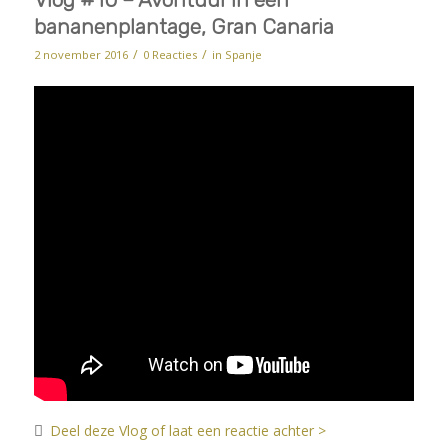
bananenplantage, Gran Canaria
/
/
2 november 2016
0 Reacties
in
Spanje
Deel deze Vlog of laat een reactie achter >