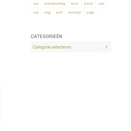
sun
teambuilding
tivoli
travel
uae
usa
vlog
well
woestijn
yoga
CATEGORIEËN