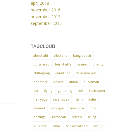
april 2018
november 2016
november 2015
september 2015
TAGCLOUD
abudhabi
albufeira
bangladesh
burjalarab
burjkhalifa
casino
charity
chittagong
countries
denemarken
denmark
desert
dubai
dubaimall
fair
flying
gambling
heli
helicopter
heli yoga
incentives
islam
italie
kameel
las vegas
marbella
oman
portugal
ramadan
reizen
skiing
ski slope
snow
snowboarden
spanje