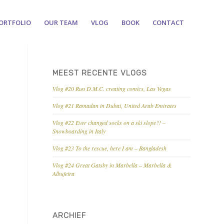
ORTFOLIO
OUR TEAM
VLOG
BOOK
CONTACT
MEEST RECENTE VLOGS
Vlog #20 Run D.M.C. creating comics, Las Vegas
Vlog #21 Ramadan in Dubai, United Arab Emirates
Vlog #22 Ever changed socks on a ski slope?! –
Snowboarding in Italy
Vlog #23 To the rescue, here I am – Bangladesh
Vlog #24 Great Gatsby in Marbella – Marbella &
Albufeira
ARCHIEF