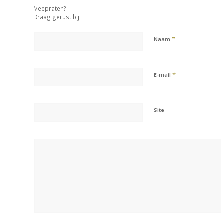
Meepraten?
Draag gerust bij!
*
Naam
*
E-mail
Site